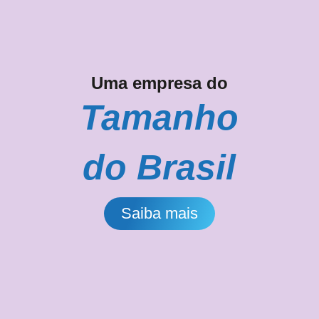
Área Restrita
a
namentos
Uma empresa do
Tamanho
do Brasil
Saiba mais