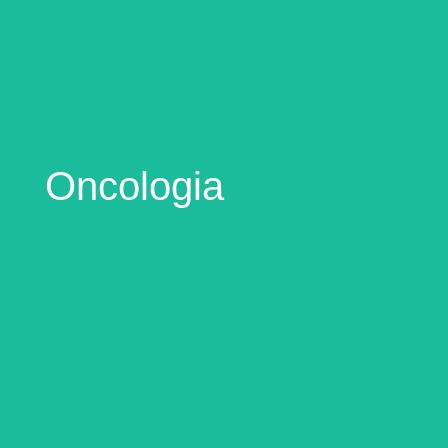
Produtos
Com um portfólio de produtos abrangentes, a Rioclarense
Oncologia
se destaca como uma das maiores distribuidoras do país.
Oncologia
A Rioclarense possui uma linha de produtos oncológicos
juntamente com fabricantes e parceiros para ajudar a
combater uma das doenças que mais atingem a
população mundial. Trata-se, portanto, de uma