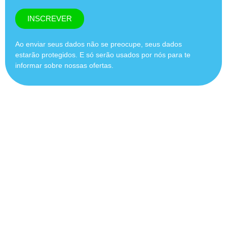
INSCREVER
Ao enviar seus dados não se preocupe, seus dados
estarão protegidos. E só serão usados por nós para te
informar sobre nossas ofertas.
Medicamentos e
Produtos para Saúde
Medicamentos